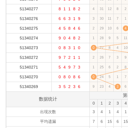
51340277
8
1
1
8
2
4
31
12
8
2
51340276
6
6
3
1
9
3
30
11
7
1
51340275
4
5
8
4
6
2
29
10
6
4
51340274
9
0
4
8
2
1
28
9
5
11
51340273
0
8
3
1
0
0
27
8
4
10
51340272
9
7
2
1
1
2
26
7
3
9
51340271
5
4
9
7
3
1
25
6
2
8
51340270
0
8
0
8
6
0
24
5
1
7
51340269
3
5
2
3
6
9
23
4
3
6
第
数据统计
0
1
2
3
4
出现次数
3
4
1
4
1
平均遗漏
7
6
15
6
15