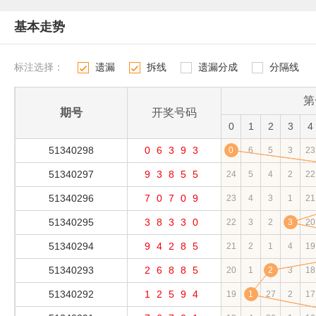
基本走势
标注选择：
遗漏
拆线
遗漏分成
分隔线
1
2
3
4
第
期号
开奖号码
0
1
2
3
4
51340298
0
6
3
9
3
0
6
5
3
23
51340297
9
3
8
5
5
24
5
4
2
22
51340296
7
0
7
0
9
23
4
3
1
21
51340295
3
8
3
3
0
22
3
2
3
20
51340294
9
4
2
8
5
21
2
1
4
19
51340293
2
6
8
8
5
20
1
2
3
18
51340292
1
2
5
9
4
19
1
27
2
17