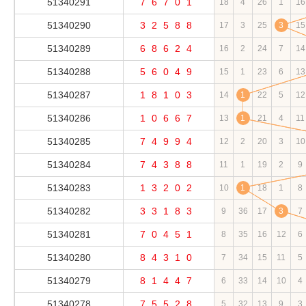
51340291
7
6
7
0
1
18
4
26
1
16
51340290
3
2
5
8
8
17
3
25
3
15
51340289
6
8
6
2
4
16
2
24
7
14
51340288
5
6
0
4
9
15
1
23
6
13
51340287
1
8
1
0
3
14
1
22
5
12
51340286
1
0
6
6
7
13
1
21
4
11
51340285
7
4
9
9
4
12
2
20
3
10
51340284
7
4
3
8
8
11
1
19
2
9
51340283
1
3
2
0
2
10
1
18
1
8
51340282
3
3
1
8
3
9
36
17
3
7
51340281
7
0
4
5
1
8
35
16
12
6
51340280
8
4
3
1
0
7
34
15
11
5
51340279
8
1
4
4
7
6
33
14
10
4
51340278
7
5
5
2
8
5
32
13
9
3