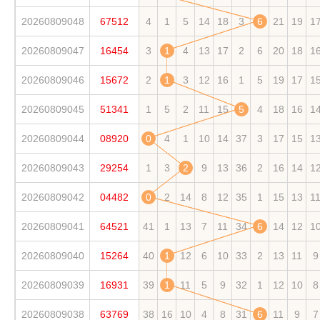
20260809048
6
7
5
1
2
4
1
5
14
18
3
6
21
19
1
20260809047
1
6
4
5
4
3
1
4
13
17
2
6
20
18
1
20260809046
1
5
6
7
2
2
1
3
12
16
1
5
19
17
1
20260809045
5
1
3
4
1
1
5
2
11
15
5
4
18
16
1
20260809044
0
8
9
2
0
0
4
1
10
14
37
3
17
15
1
20260809043
2
9
2
5
4
1
3
2
9
13
36
2
16
14
1
20260809042
0
4
4
8
2
0
2
14
8
12
35
1
15
13
1
20260809041
6
4
5
2
1
41
1
13
7
11
34
6
14
12
1
20260809040
1
5
2
6
4
40
1
12
6
10
33
2
13
11
9
20260809039
1
6
9
3
1
39
1
11
5
9
32
1
12
10
8
20260809038
6
3
7
6
9
38
16
10
4
8
31
6
11
9
7