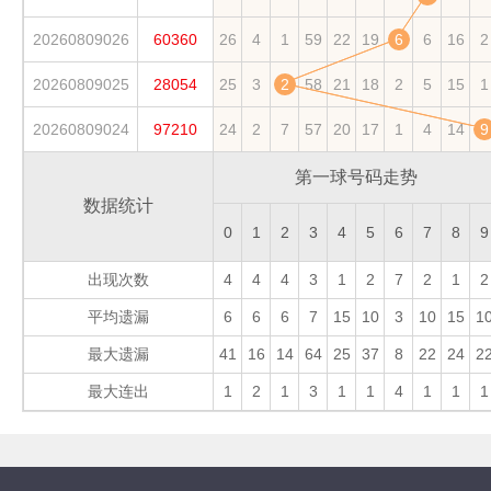
20260809026
6
0
3
6
0
26
4
1
59
22
19
6
6
16
2
20260809025
2
8
0
5
4
25
3
2
58
21
18
2
5
15
1
20260809024
9
7
2
1
0
24
2
7
57
20
17
1
4
14
9
第
一
球号码走势
数据统计
0
1
2
3
4
5
6
7
8
9
出现次数
4
4
4
3
1
2
7
2
1
2
平均遗漏
6
6
6
7
15
10
3
10
15
1
最大遗漏
41
16
14
64
25
37
8
22
24
2
最大连出
1
2
1
3
1
1
4
1
1
1