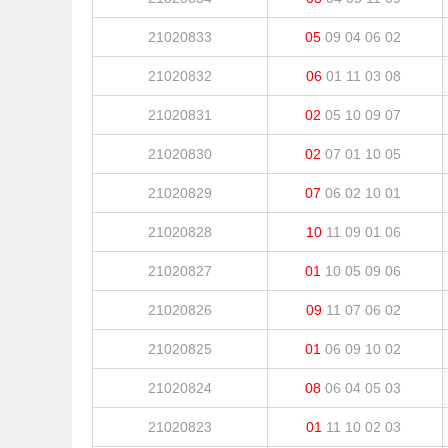
21020833
05
09
04
06
02
21020832
06
01
11
03
08
21020831
02
05
10
09
07
21020830
02
07
01
10
05
21020829
07
06
02
10
01
21020828
10
11
09
01
06
21020827
01
10
05
09
06
21020826
09
11
07
06
02
21020825
01
06
09
10
02
21020824
08
06
04
05
03
21020823
01
11
10
02
03