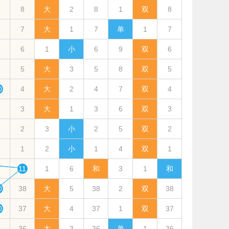
8
大
2
8
1
双
8
7
大
1
7
单
1
7
6
1
小
6
9
双
6
5
大
3
5
8
双
5
0
4
大
2
4
7
双
4
3
大
1
3
6
双
3
2
3
小
2
5
双
2
1
2
小
1
4
双
1
11
1
6
和
3
1
和
0
38
大
5
38
2
双
38
0
37
大
4
37
1
双
37
36
大
3
36
单
1
36