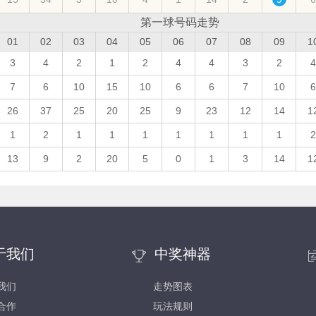
第
一
球号码走势
01
02
03
04
05
06
07
08
09
1
3
4
2
1
2
4
4
3
2
4
7
6
10
15
10
6
6
7
10
6
26
37
25
20
25
9
23
12
14
1
1
2
1
1
1
1
1
1
1
2
13
9
2
20
5
0
1
3
14
1
于我们
中奖神器
我们
走势图表
合作
玩法规则