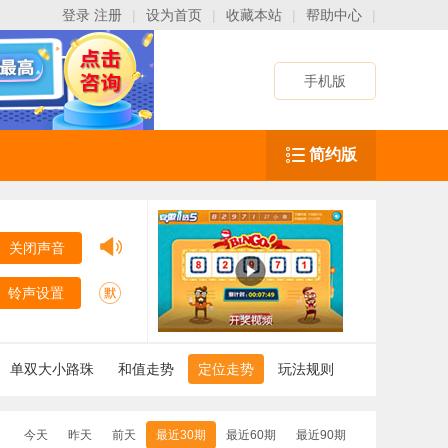
入百万！代理扶持 无限级代理制，自由选择赔率退水，上限为双面1.99
登录
注册
|
设为首页
|
收藏本站
|
帮助中心
|
手机版
简约版
关闭声音
铃声设置
单双大小路珠
和值走势
定位走势
玩法规则
今天
昨天
前天
最近30期
最近60期
最近90期