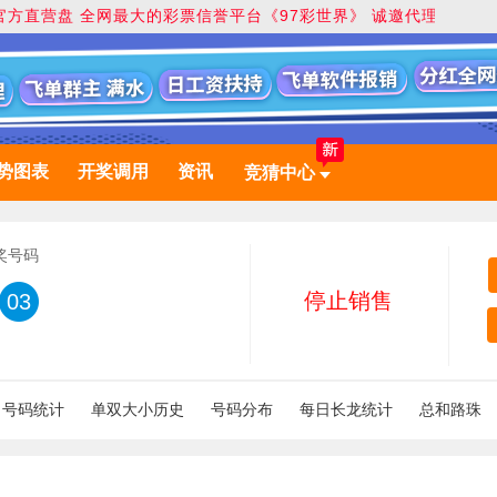
直营盘 全网最大的彩票信誉平台《97彩世界》 诚邀代理 天天返佣 月
势图表
开奖调用
资讯
竞猜中心
奖号码
停止销售
03
日号码统计
单双大小历史
号码分布
每日长龙统计
总和路珠