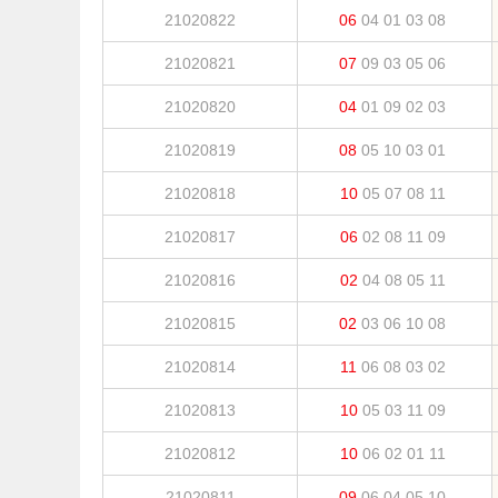
21020822
06
04
01
03
08
21020821
07
09
03
05
06
21020820
04
01
09
02
03
21020819
08
05
10
03
01
21020818
10
05
07
08
11
21020817
06
02
08
11
09
21020816
02
04
08
05
11
21020815
02
03
06
10
08
21020814
11
06
08
03
02
21020813
10
05
03
11
09
21020812
10
06
02
01
11
21020811
09
06
04
05
10