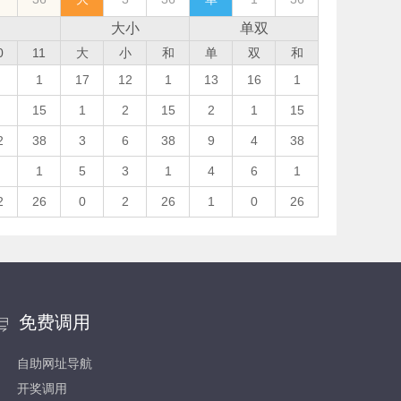
大小
单双
0
11
大
小
和
单
双
和
1
17
12
1
13
16
1
15
1
2
15
2
1
15
2
38
3
6
38
9
4
38
1
5
3
1
4
6
1
2
26
0
2
26
1
0
26
免费调用
自助网址导航
开奖调用