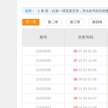
说明：
1 单 双：自第一球至第五球，开出的号码为双
2 大 小：自第一球至第五球，开出的号码 大于或等
第一球
第二球
第三球
第四球
3 遗漏期数：自上期开出到本期间隔的期数。
4 分隔线：每五期使用分隔线，使横向导航更加
期号
开奖号码
5 出现次数：统计周期内，某个号码的累计出现
6 平均遗漏：统计期数内遗漏的平均值（计算公式：平
21020840
06
07
04
01
03
7 最大遗漏：是指统计周期内所有遗漏值的最大
8 最大连出：是指统计周期内所有连出值的最大
21020839
07
10
01
11
04
21020838
03
02
07
04
05
21020837
08
09
03
02
06
21020836
07
11
03
04
02
21020835
05
11
09
04
07
21020834
03
04
05
11
09