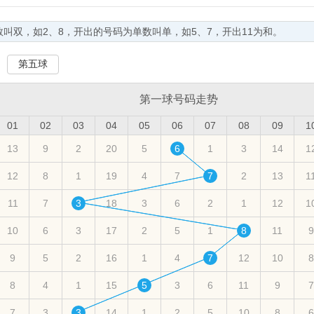
数叫双，如2、8，开出的号码为单数叫单，如5、7，开出11为和。
于6为大，开出的号码小于等于5为小，开出11为和。
第五球
清晰。
第
一
球号码走势
次数。
01
02
03
04
05
06
07
08
09
1
均遗漏＝统计期内的总遗漏数/(出现次数+1)）。
13
9
2
20
5
6
1
3
14
1
值。
值。
12
8
1
19
4
7
7
2
13
1
11
7
3
18
3
6
2
1
12
1
10
6
3
17
2
5
1
8
11
9
9
5
2
16
1
4
7
12
10
8
8
4
1
15
5
3
6
11
9
7
7
3
3
14
1
2
5
10
8
6